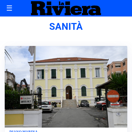
☰
SANITÀ
DIANO MARINA