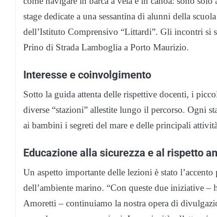
come navigare in barca a vela e in canoa: sono solo a
stage dedicate a una sessantina di alunni della scuola
dell’Istituto Comprensivo “Littardi”. Gli incontri si
Prino di Strada Lamboglia a Porto Maurizio.
Interesse e coinvolgimento
Sotto la guida attenta delle rispettive docenti, i picc
diverse “stazioni” allestite lungo il percorso. Ogni st
ai bambini i segreti del mare e delle principali attivit
Educazione alla sicurezza e al rispetto a
Un aspetto importante delle lezioni è stato l’accento 
dell’ambiente marino. “Con queste due iniziative – 
Amoretti – continuiamo la nostra opera di divulgazi