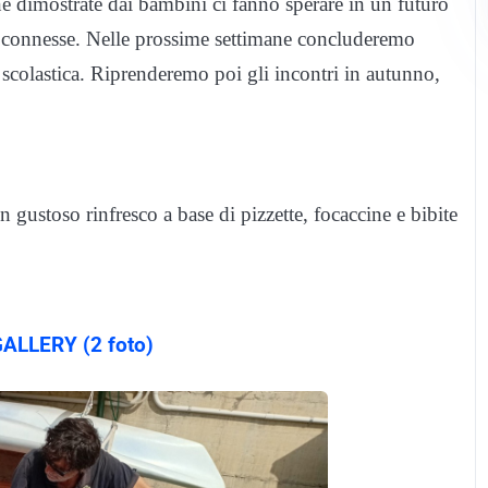
ne dimostrate dai bambini ci fanno sperare in un futuro
ità connesse. Nelle prossime settimane concluderemo
a scolastica. Riprenderemo poi gli incontri in autunno,
n gustoso rinfresco a base di pizzette, focaccine e bibite
ALLERY (2 foto)